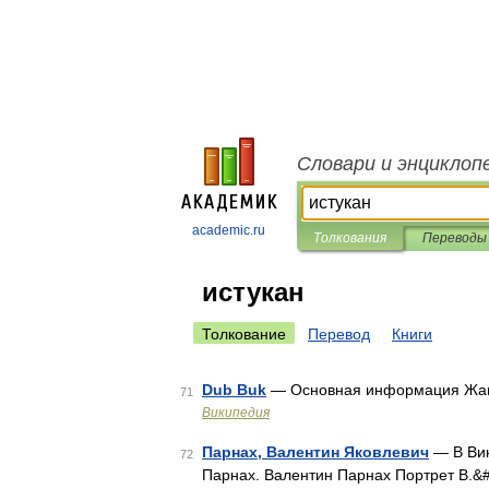
Словари и энциклоп
academic.ru
Толкования
Переводы
истукан
Толкование
Перевод
Книги
Dub Buk
— Основная информация Жа
71
Википедия
Парнах, Валентин Яковлевич
— В Вик
72
Парнах. Валентин Парнах Портрет В.&