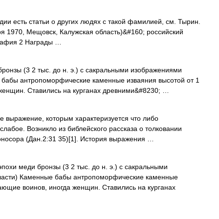
ии есть статьи о других людях с такой фамилией, см. Тырин.
я 1970, Мещовск, Калужская область)&#160; российский
рафия 2 Награды …
ронзы (3 2 тыс. до н. э.) с сакральными изображениями
е бабы антропоморфические каменные изваяния высотой от 1
 женщин. Ставились на курганах древними&#8230; …
 выражение, которым характеризуется что либо
 слабое. Возникло из библейского рассказа о толковании
носора (Дан.2:31 35)[1]. История выражения …
охи меди бронзы (3 2 тыс. до н. э.) с сакральными
бласти) Каменные бабы антропоморфические каменные
жающие воинов, иногда женщин. Ставились на курганах