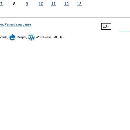
7
8
9
10
11
12
13
ка
,
Реклама на сайте
18+
omla,
Drupal,
WordPress, MODx.