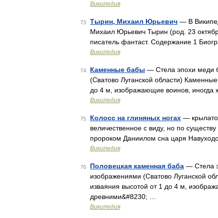
Википедия
Тырин, Михаил Юрьевич
— В Википед
73
Михаил Юрьевич Тырин (род. 23 октябр
писатель фантаст. Содержание 1 Биог
Википедия
Каменные бабы
— Стела эпохи меди б
74
(Сватово Луганской области) Каменны
до 4 м, изображающие воинов, иногда
Википедия
Колосс на глиняных ногах
— крылатое
75
величественное с виду, но по существу
пророком Даниилом сна царя Навуходо
Википедия
Половецкая каменная баба
— Стела эп
76
изображениями (Сватово Луганской о
изваяния высотой от 1 до 4 м, изобра
древними&#8230; …
Википедия