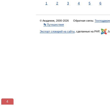
1
2
3
4
5
6
© Академик, 2000-2026
Обратная связь:
Техподдерж
👣 Путешествия
Экспорт словарей на сайты
, сделанные на PHP,
Jo
3