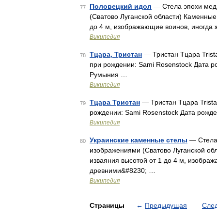
Половецкий идол
— Стела эпохи меди
77
(Сватово Луганской области) Каменны
до 4 м, изображающие воинов, иногда
Википедия
Тцара, Тристан
— Тристан Тцара Trist
78
при рождении: Sami Rosenstock Дата 
Румыния …
Википедия
Тцара Тристан
— Тристан Тцара Trista
79
рождении: Sami Rosenstock Дата рожд
Википедия
Украинские каменные стелы
— Стела 
80
изображениями (Сватово Луганской о
изваяния высотой от 1 до 4 м, изобра
древними&#8230; …
Википедия
Страницы
←
Предыдущая
Сле