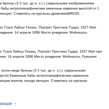
 бронзы (3 2 тыс. до н. э.) с сакральными изображениями
е бабы антропоморфические каменные изваяния высотой от 1
 женщин. Ставились на курганах древними&#8230; …
an Tzara Лайош Тихань. Портрет Тристана Тцара, 1927 Имя
рождения: 14 апреля 1896 Место рождения: Мойнешты,
n Tzara Лайош Тихань. Портрет Тристана Тцара, 1927 Имя при
ения: 14 апреля 1896 Место рождения: Мойнешты, Румыния …
эпохи меди бронзы (3 2 тыс. до н. э.) с сакральными
бласти) Каменные бабы антропоморфические каменные
жающие воинов, иногда женщин. Ставились на курганах
дующая
→