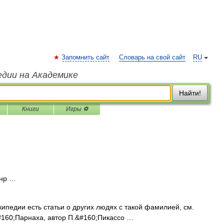
Запомнить сайт
Словарь на свой сайт
RU
едии на Академике
Найти!
Книги
Игры ⚽
нр …
ипедии есть статьи о других людях с такой фамилией, см.
#160;Парнаха, автор П.&#160;Пикассо …